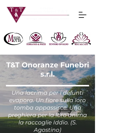
T&T Onoranze Funebri
s.r.l.
Una lacrima per i defunti
evapora. Un fiore sulla loro
tomba appassisce. Una
preghiera per la loro anima
la raccoglie Iddio. (S.
Agostino)