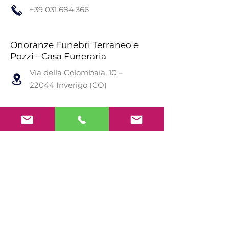
+39 031 684 366
Onoranze Funebri Terraneo e
Pozzi - Casa Funeraria
Via della Colombaia, 10 –
22044 Inverigo (CO)
+39
346 6691310
Compila il form per
richiedere
maggiori informazioni