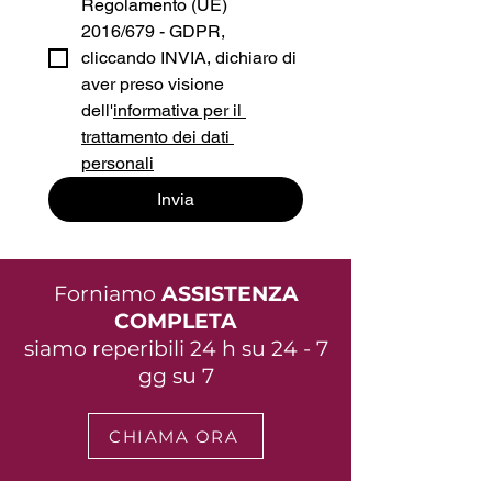
Regolamento (UE) 
2016/679 - GDPR, 
cliccando INVIA, dichiaro di 
aver preso visione 
dell'
informativa per il 
trattamento dei dati 
personali
Invia
Forniamo
ASSISTENZA
COMPLETA
siamo reperibili 24 h su 24 - 7
gg su 7
CHIAMA ORA